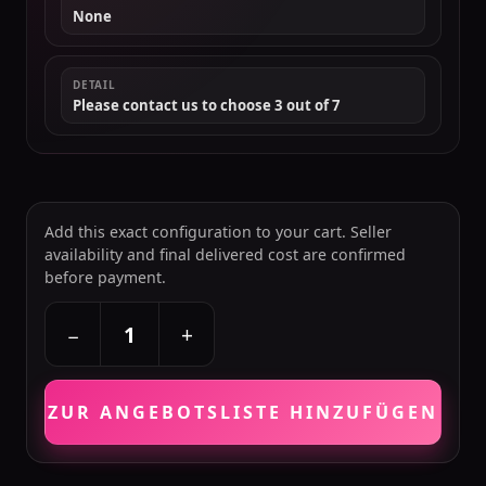
None
DETAIL
Please contact us to choose 3 out of 7
Add this exact configuration to your cart. Seller
availability and final delivered cost are confirmed
before payment.
+
−
ZUR ANGEBOTSLISTE HINZUFÜGEN
PRI