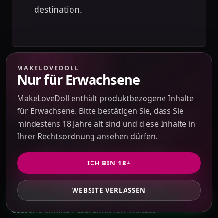
destination.
MAKELOVEDOLL
Nur für Erwachsene
MakeLoveDoll enthält produktbezogene Inhalte
Verwandte Sourcing-Routen
ALTERNATIVE
für Erwachsene. Bitte bestätigen Sie, dass Sie
mindestens 18 Jahre alt sind und diese Inhalte in
SOURCING-
Ihrer Rechtsordnung ansehen dürfen.
REFERENZEN
ICH BIN 18+
WEBSITE VERLASSEN
GET PRIVATE QUOTE
GLEICHE MARKE / LIEFERANTENFAMILIE