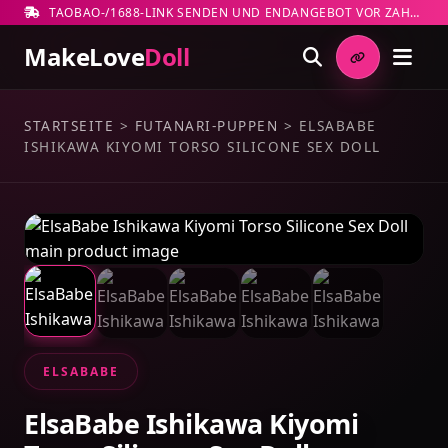
TAOBAO-/1688-LINK SENDEN UND ENDANGEBOT VOR ZAHLUNG PRÜFEN
MakeLove
Doll
STARTSEITE
>
FUTANARI-PUPPEN
>
ELSABABE
ISHIKAWA KIYOMI TORSO SILICONE SEX DOLL
ELSABABE
ElsaBabe Ishikawa Kiyomi