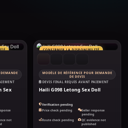
MAKELOVEDOLL
ITÉ
CONFIRMER LA DISPONIBILITÉ
COMPARATIF MARQUES
R DEMANDE
MODÈLE DE RÉFÉRENCE POUR DEMANDE
HAILI
DE DEVIS
PAIEMENT
DEVIS FINAL REQUIS AVANT PAIEMENT
n Sex
Haili G098 Letong Sex Doll
Verification pending
esponse
Price check pending
Seller response
g
pending
ence not
Route check pending
QC evidence not
ed
published