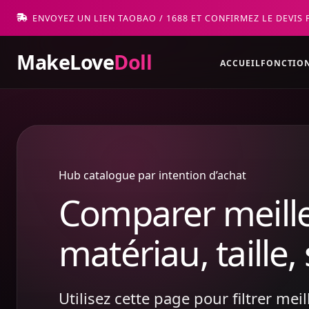
ENVOYEZ UN LIEN TAOBAO / 1688 ET CONFIRMEZ LE DEVIS 
MakeLove
Doll
ACCUEIL
FONCTIO
Hub catalogue par intention d’achat
Comparer meill
matériau, taille, 
Utilisez cette page pour filtrer me