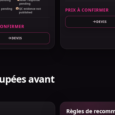
pending
k pending
QC evidence not
PRIX À CONFIRMER
published
DEVIS
CONFIRMER
DEVIS
upées avant
Règles de recom