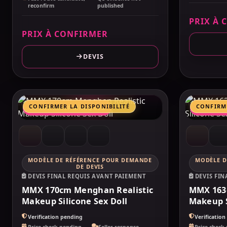
reconfirm
published
PRIX À 
PRIX À CONFIRMER
DEVIS
MAKELOVEDOLL
MAKEL
CONFIRMER LA DISPONIBILITÉ
CONFIRME
COMPARATIF MARQUES
COMPARA
MODÈLE DE RÉFÉRENCE POUR DEMANDE
MODÈLE D
MMX
MMX
DE DEVIS
DEVIS FINAL REQUIS AVANT PAIEMENT
DEVIS FI
MMX 170cm Menghan Realistic
MMX 163c
Makeup Silicone Sex Doll
Makeup S
Verification pending
Verificatio
Price check pending
Seller response
Price check