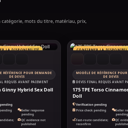
catégorie, mots du titre, matériau, prix,
OVEDOLL
MAKELOVEDOLL
R LA DISPONIBILITÉ
CONFIRMER LA DISPONIBIL
TIF MARQUES
COMPARATIF MARQUES
E RÉFÉRENCE POUR DEMANDE
MODÈLE DE RÉFÉRENCE POU
CLMCLIMAX
DE DEVIS
DE DEVIS
NAL REQUIS AVANT PAIEMENT
DEVIS FINAL REQUIS AVANT 
 Ginny Hybrid Sex Doll
175 TPE Torso Cinnamo
Doll
n pending
Verification pending
 pending
Seller response
Price check pending
Seller r
pending
pendin
candidate;
QC evidence not
Fast-route candidate;
QC evid
published
reconfirm
publish