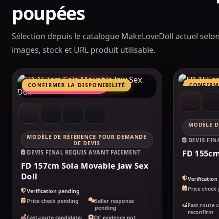
poupées
Sélection depuis le catalogue MakeLoveDoll actuel selon 
images, stock et URL produit utilisable.
MAKELOVEDOLL
MAKEL
CONFIRMER LA DISPONIBILITÉ
CONFIRME
COMPARATIF MARQUES
COMPARA
MODÈLE D
FD
MODÈLE DE RÉFÉRENCE POUR DEMANDE
FD
DEVIS FI
DE DEVIS
FD 155cm
DEVIS FINAL REQUIS AVANT PAIEMENT
FD 157cm Sola Movable Jaw Sex
Doll
Verificatio
Price check
Verification pending
Price check pending
Seller response
Fast-route 
pending
reconfirm
Fast-route candidate;
QC evidence not