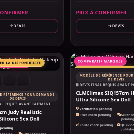
CONFIRMER
PRIX À CONFIRMER
DEVIS
DEVIS
MAKELOVEDOLL
OVEDOLL
COMPARATIF MARQUES
R LA DISPONIBILITÉ
TIF MARQUES
CONFIRMER LA DISPONIBILI
MODÈLE DE RÉFÉRENCE POU
CLMCLIMAX
DE DEVIS
DEVIS FINAL REQUIS AVANT 
CLMClimax SIQ157cm 
E RÉFÉRENCE POUR DEMANDE
DE DEVIS
Ultra Silicone Sex Doll
NAL REQUIS AVANT PAIEMENT
Verification pending
m Judy Realistic
Price check pending
Seller r
ilicone Sex Doll
pendin
Route check pending
QC evid
n pending
publish
 pending
Seller response