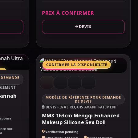
PRIX À CONFIRMER
DEVIS
MAKELOVEDOLL
CONFIRMER LA DISPONIBILITÉ
COMPARATIF MARQUES
TÉ
R DEMANDE
PAIEMENT
Hannah
MODÈLE DE RÉFÉRENCE POUR DEMANDE
MMX
DE DEVIS
DEVIS FINAL REQUIS AVANT PAIEMENT
MMX 163cm Mengqi Enhanced
esponse
Makeup Silicone Sex Doll
g
ence not
Verification pending
ed
Price check pending
Seller response