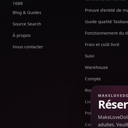
1688
Preuve d’entité de m
Blog & Guides
Guide qualité Taoba
Source Search
Fonctionnement du d
À propos
Frais et coût livré
Nous contacter
Suivi
Warehouse
Compte
Routes sensibles
MAKELOVED
Réser
Livraison & Retours
Politique de confident
MakeLoveDoll 
Conditions générales
adultes. Veui