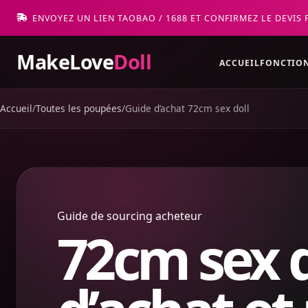
ENVOYEZ UN LIEN TAOBAO / 1688 ET CONFIRMEZ LE DEVIS 
MakeLove
Doll
ACCUEIL
FONCTIO
Accueil
/
Toutes les poupées
/
Guide d’achat 72cm sex doll
Guide de sourcing acheteur
72cm sex d