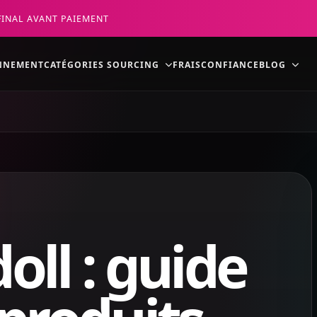
FINAL AVANT PAIEMENT
NNEMENT
CATÉGORIES SOURCING
FRAIS
CONFIANCE
BLOG
oll : guide