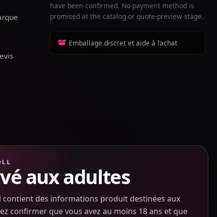
have been confirmed. No payment method is
promised at the catalog or quote-preview stage.
arque
o
Emballage discret et aide à l’achat
evis
OLL
vé aux adultes
ialité
contient des informations produit destinées aux
CAMILLE
llez confirmer que vous avez au moins 18 ans et que
Envoyez le lien produit, le