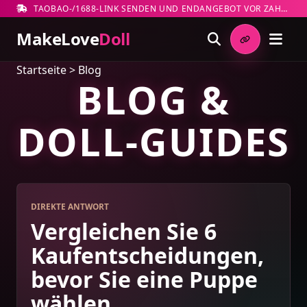
TAOBAO-/1688-LINK SENDEN UND ENDANGEBOT VOR ZAHLUNG PRÜFEN
MakeLove
Doll
Startseite
>
Blog
BLOG &
DOLL-GUIDES
DIREKTE ANTWORT
Vergleichen Sie 6
Kaufentscheidungen,
bevor Sie eine Puppe
wählen.