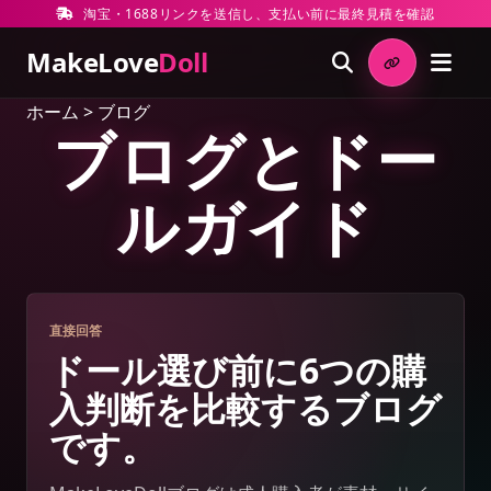
淘宝・1688リンクを送信し、支払い前に最終見積を確認
MakeLove
Doll
ホーム
>
ブログ
ブログとドー
ルガイド
直接回答
ドール選び前に6つの購
入判断を比較するブログ
です。