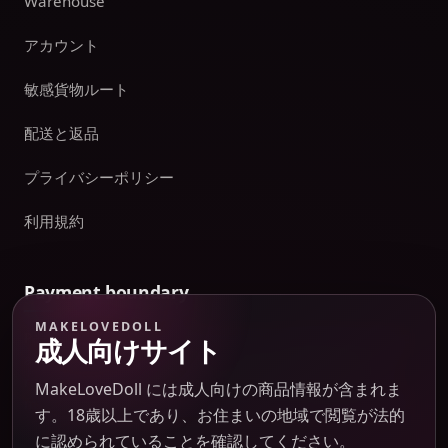
Warehouse
アカウント
敏感貨物ルート
配送と返品
プライバシーポリシー
利用規約
Payment boundary
MAKELOVEDOLL
Payment methods appear only on an issued JTLGO invoice
成人向けサイト
after product, route, amount, merchant descriptor, and
refund boundaries have been confirmed. No payment
MakeLoveDoll には成人向けの商品情報が含まれま
method is promised at the catalog or quote-preview stage.
す。18歳以上であり、お住まいの地域で閲覧が法的
に認められていることを確認してください。