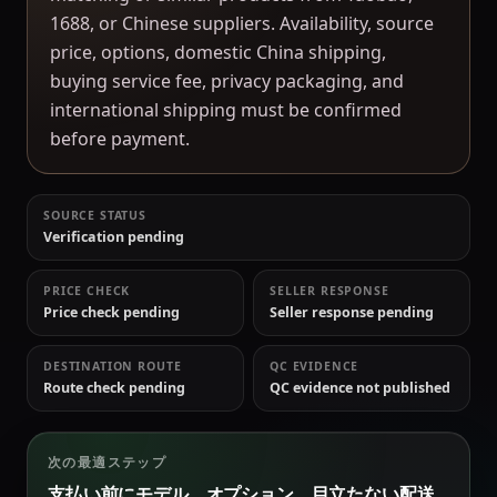
1688, or Chinese suppliers. Availability, source
price, options, domestic China shipping,
buying service fee, privacy packaging, and
international shipping must be confirmed
before payment.
SOURCE STATUS
Verification pending
PRICE CHECK
SELLER RESPONSE
Price check pending
Seller response pending
DESTINATION ROUTE
QC EVIDENCE
Route check pending
QC evidence not published
次の最適ステップ
支払い前にモデル、オプション、目立たない配送