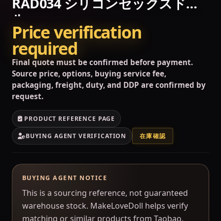
RAD034 シリコンセックスドー
ル
Price verification
required
Final quote must be confirmed before payment.
Source price, options, buying service fee,
packaging, freight, duty, and DDP are confirmed by
request.
PRODUCT REFERENCE PAGE
BUYING AGENT VERIFICATION
在庫確認
BUYING AGENT NOTICE
This is a sourcing reference, not guaranteed
warehouse stock. MakeLoveDoll helps verify
matching or similar products from Taobao,