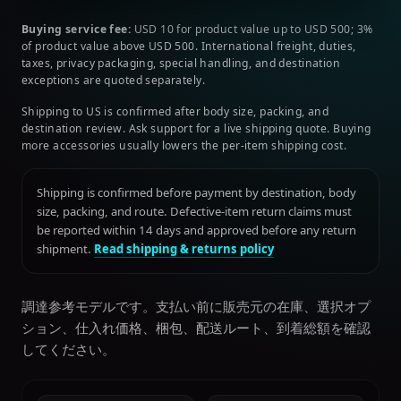
Buying service fee:
USD 10 for product value up to USD 500; 3%
of product value above USD 500. International freight, duties,
taxes, privacy packaging, special handling, and destination
exceptions are quoted separately.
Shipping to US is confirmed after body size, packing, and
destination review. Ask support for a live shipping quote. Buying
more accessories usually lowers the per-item shipping cost.
Shipping is confirmed before payment by destination, body
size, packing, and route. Defective-item return claims must
be reported within 14 days and approved before any return
shipment.
Read shipping & returns policy
調達参考モデルです。支払い前に販売元の在庫、選択オプ
ション、仕入れ価格、梱包、配送ルート、到着総額を確認
してください。