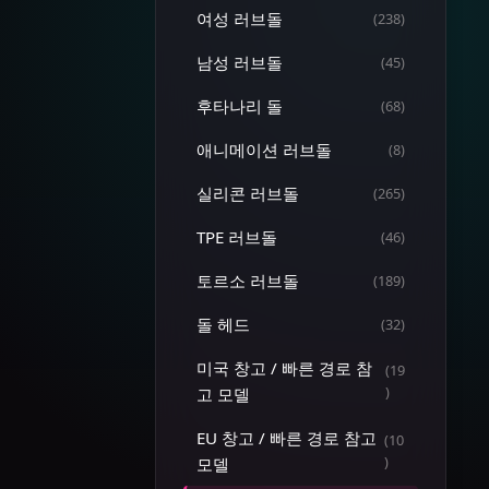
여성 러브돌
(238)
남성 러브돌
(45)
후타나리 돌
(68)
애니메이션 러브돌
(8)
실리콘 러브돌
(265)
TPE 러브돌
(46)
토르소 러브돌
(189)
돌 헤드
(32)
미국 창고 / 빠른 경로 참
(19
)
고 모델
EU 창고 / 빠른 경로 참고
(10
)
모델