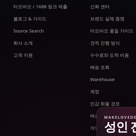
타오바오 / 1688 링크 제출
신뢰 센터
블로그 & 가이드
브랜드 실체 증명
Source Search
타오바오 품질 가이드
회사 소개
견적 진행 방식
고객 지원
수수료와 도착 비용
배송 조회
Warehouse
계정
민감 화물 경로
배송 & 반품
MAKELOVED
성인 
개인정보 처리방침