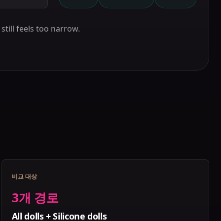
till feels too narrow.
비교 대상
3개 경로
All dolls + Silicone dolls