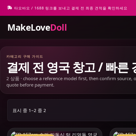
타오바오 / 1688 링크를 보내고 결제 전 최종 견적을 확인하세요
MakeLove
Doll
카테고리 구매 가이드
결제 전 영국 창고 / 빠른
2 상품 · choose a reference model first, then confirm source, op
quote before payment.
표시 중 1–2 중 2
MAKELOVEDOLL
MAKE