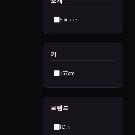
소재
Silicone
키
157cm
브랜드
FD
(2)