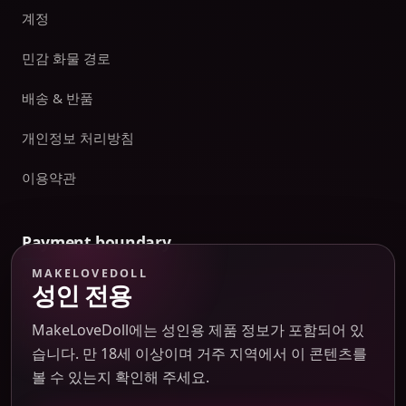
계정
민감 화물 경로
배송 & 반품
개인정보 처리방침
이용약관
Payment boundary
MAKELOVEDOLL
Payment methods appear only on an issued JTLGO invoice
성인 전용
after product, route, amount, merchant descriptor, and
refund boundaries have been confirmed. No payment
MakeLoveDoll에는 성인용 제품 정보가 포함되어 있
method is promised at the catalog or quote-preview stage.
습니다. 만 18세 이상이며 거주 지역에서 이 콘텐츠를
볼 수 있는지 확인해 주세요.
비밀 포장 및 구매 지원