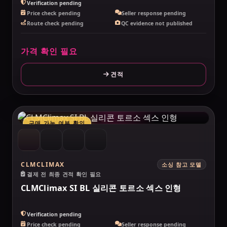
Verification pending
Price check pending
Seller response pending
Route check pending
QC evidence not published
가격 확인 필요
견적
MAKELOVEDOLL
구매 가능 여부 확인
CLMCLIMAX
소싱 참고 모델
결제 전 최종 견적 확인 필요
CLMClimax SI BL 실리콘 토르소 섹스 인형
Verification pending
Price check pending
Seller response pending